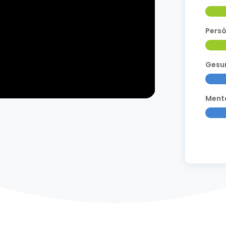
Persö
Gesun
Menta